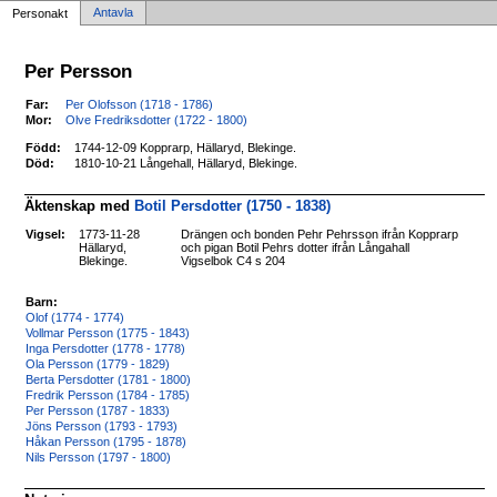
Antavla
Personakt
Per Persson
Far:
Per Olofsson (1718 - 1786)
Mor:
Olve Fredriksdotter (1722 - 1800)
Född:
1744-12-09 Kopprarp, Hällaryd, Blekinge.
Död:
1810-10-21 Långehall, Hällaryd, Blekinge.
Äktenskap med
Botil Persdotter (1750 - 1838)
Vigsel:
1773-11-28
Drängen och bonden Pehr Pehrsson ifrån Kopprarp
Hällaryd,
och pigan Botil Pehrs dotter ifrån Långahall
Blekinge.
Vigselbok C4 s 204
Barn:
Olof (1774 - 1774)
Vollmar Persson (1775 - 1843)
Inga Persdotter (1778 - 1778)
Ola Persson (1779 - 1829)
Berta Persdotter (1781 - 1800)
Fredrik Persson (1784 - 1785)
Per Persson (1787 - 1833)
Jöns Persson (1793 - 1793)
Håkan Persson (1795 - 1878)
Nils Persson (1797 - 1800)