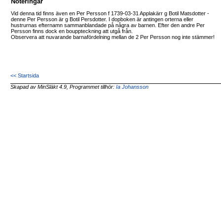
Noteringar
Vid denna tid finns även en Per Persson f 1739-03-31 Applakärr g Botil Matsdotter -
denne Per Persson är g Botil Persdotter. I dopboken är antingen orterna eller
hustrurnas efternamn sammanblandade på några av barnen. Efter den andre Per
Persson finns dock en bouppteckning att utgå från.
Observera att nuvarande barnafördelning mellan de 2 Per Persson nog inte stämmer!
<< Startsida
Skapad av MinSläkt 4.9, Programmet tillhör:
Ia Johansson