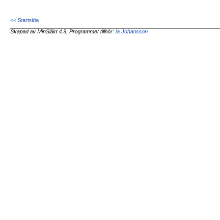
<< Startsida
Skapad av MinSläkt 4.9, Programmet tillhör:
Ia Johansson