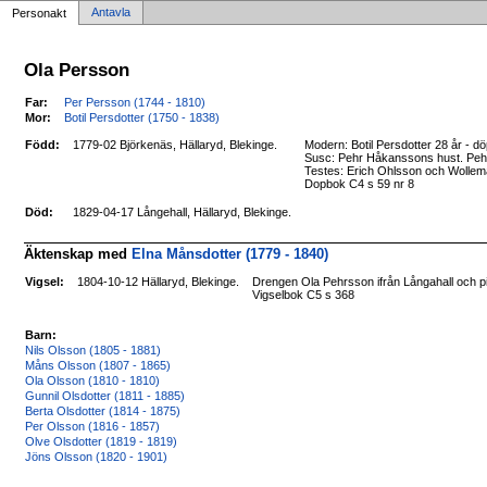
Antavla
Personakt
Ola Persson
Far:
Per Persson (1744 - 1810)
Mor:
Botil Persdotter (1750 - 1838)
Född:
1779-02 Björkenäs, Hällaryd, Blekinge.
Modern: Botil Persdotter 28 år - dö
Susc: Pehr Håkanssons hust. Pehrn
Testes: Erich Ohlsson och Wollem
Dopbok C4 s 59 nr 8
Död:
1829-04-17 Långehall, Hällaryd, Blekinge.
Äktenskap med
Elna Månsdotter (1779 - 1840)
Vigsel:
1804-10-12 Hällaryd, Blekinge.
Drengen Ola Pehrsson ifrån Långahall och p
Vigselbok C5 s 368
Barn:
Nils Olsson (1805 - 1881)
Måns Olsson (1807 - 1865)
Ola Olsson (1810 - 1810)
Gunnil Olsdotter (1811 - 1885)
Berta Olsdotter (1814 - 1875)
Per Olsson (1816 - 1857)
Olve Olsdotter (1819 - 1819)
Jöns Olsson (1820 - 1901)