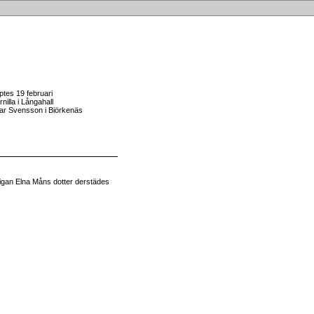
ptes 19 februari
illa i Långahall
ar Svensson i Biörkenäs
igan Elna Måns dotter derstädes