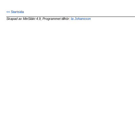
<< Startsida
Skapad av MinSläkt 4.9, Programmet tillhör:
Ia Johansson