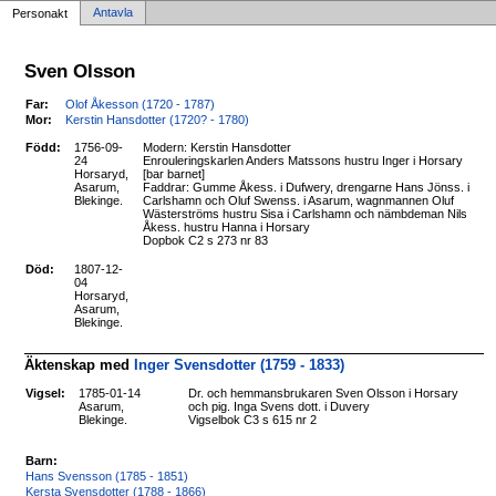
Antavla
Personakt
Sven Olsson
Far:
Olof Åkesson (1720 - 1787)
Mor:
Kerstin Hansdotter (1720? - 1780)
Född:
1756-09-
Modern: Kerstin Hansdotter
24
Enrouleringskarlen Anders Matssons hustru Inger i Horsary
Horsaryd,
[bar barnet]
Asarum,
Faddrar: Gumme Åkess. i Dufwery, drengarne Hans Jönss. i
Blekinge.
Carlshamn och Oluf Swenss. i Asarum, wagnmannen Oluf
Wästerströms hustru Sisa i Carlshamn och nämbdeman Nils
Åkess. hustru Hanna i Horsary
Dopbok C2 s 273 nr 83
Död:
1807-12-
04
Horsaryd,
Asarum,
Blekinge.
Äktenskap med
Inger Svensdotter (1759 - 1833)
Vigsel:
1785-01-14
Dr. och hemmansbrukaren Sven Olsson i Horsary
Asarum,
och pig. Inga Svens dott. i Duvery
Blekinge.
Vigselbok C3 s 615 nr 2
Barn:
Hans Svensson (1785 - 1851)
Kersta Svensdotter (1788 - 1866)