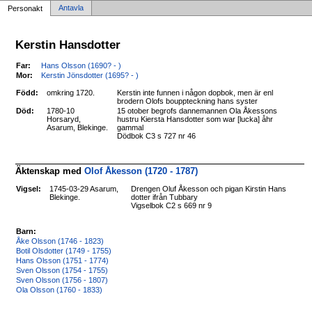
Antavla
Personakt
Kerstin Hansdotter
Far:
Hans Olsson (1690? - )
Mor:
Kerstin Jönsdotter (1695? - )
Född:
omkring 1720.
Kerstin inte funnen i någon dopbok, men är enl
brodern Olofs bouppteckning hans syster
Död:
1780-10
15 otober begrofs dannemannen Ola Åkessons
Horsaryd,
hustru Kiersta Hansdotter som war [lucka] åhr
Asarum, Blekinge.
gammal
Dödbok C3 s 727 nr 46
Äktenskap med
Olof Åkesson (1720 - 1787)
Vigsel:
1745-03-29 Asarum,
Drengen Oluf Åkesson och pigan Kirstin Hans
Blekinge.
dotter ifrån Tubbary
Vigselbok C2 s 669 nr 9
Barn:
Åke Olsson (1746 - 1823)
Botil Olsdotter (1749 - 1755)
Hans Olsson (1751 - 1774)
Sven Olsson (1754 - 1755)
Sven Olsson (1756 - 1807)
Ola Olsson (1760 - 1833)