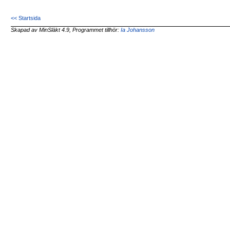
<< Startsida
Skapad av MinSläkt 4.9, Programmet tillhör:
Ia Johansson