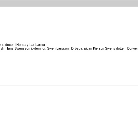
s dotter i Horsary bar barnet
r. Hans Swensson ibidem, dr. Swen Larsson i Dröspa, pigan Kierstin Swens dotter i Dufwery,