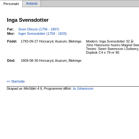
Antavla
Personakt
Inga Svensdotter
Far:
Sven Olsson (1756 - 1807)
Mor:
Inger Svensdotter (1759 - 1833)
Född:
1793-09-27 Horsaryd, Asarum, Blekinge.
Modern: Inga Svensdotter 32 år
Jöns Hanssons hustru Magnel Swen
Testes: Swen Swensson i Dufwery, d
Dopbok C4 s 79 nr 90
Död:
1809-08-30 Horsaryd, Asarum, Blekinge.
<< Startsida
Skapad av MinSläkt 4.9, Programmet tillhör:
Ia Johansson