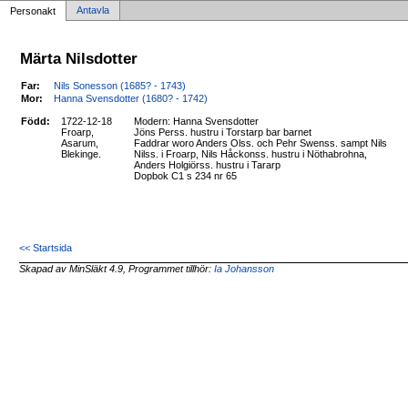
Antavla
Personakt
Märta Nilsdotter
Far:
Nils Sonesson (1685? - 1743)
Mor:
Hanna Svensdotter (1680? - 1742)
Född:
1722-12-18
Modern: Hanna Svensdotter
Froarp,
Jöns Perss. hustru i Torstarp bar barnet
Asarum,
Faddrar woro Anders Olss. och Pehr Swenss. sampt Nils
Blekinge.
Nilss. i Froarp, Nils Håckonss. hustru i Nöthabrohna,
Anders Holgiörss. hustru i Tararp
Dopbok C1 s 234 nr 65
<< Startsida
Skapad av MinSläkt 4.9, Programmet tillhör:
Ia Johansson