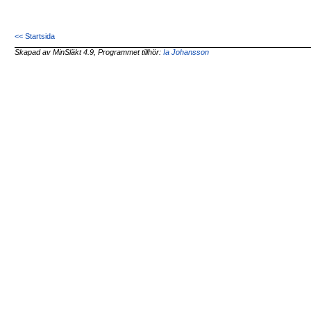
<< Startsida
Skapad av MinSläkt 4.9, Programmet tillhör:
Ia Johansson