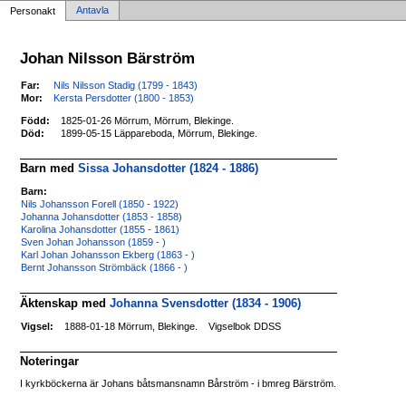
Antavla
Personakt
Johan Nilsson Bärström
Far:
Nils Nilsson Stadig (1799 - 1843)
Mor:
Kersta Persdotter (1800 - 1853)
Född:
1825-01-26 Mörrum, Mörrum, Blekinge.
Död:
1899-05-15 Läppareboda, Mörrum, Blekinge.
Barn med
Sissa Johansdotter (1824 - 1886)
Barn:
Nils Johansson Forell (1850 - 1922)
Johanna Johansdotter (1853 - 1858)
Karolina Johansdotter (1855 - 1861)
Sven Johan Johansson (1859 - )
Karl Johan Johansson Ekberg (1863 - )
Bernt Johansson Strömbäck (1866 - )
Äktenskap med
Johanna Svensdotter (1834 - 1906)
Vigsel:
1888-01-18 Mörrum, Blekinge.
Vigselbok DDSS
Noteringar
I kyrkböckerna är Johans båtsmansnamn Bårström - i bmreg Bärström.