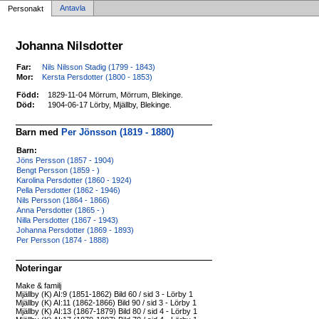
Antavla
Personakt
Johanna Nilsdotter
Far:
Nils Nilsson Stadig (1799 - 1843)
Mor:
Kersta Persdotter (1800 - 1853)
Född:
1829-11-04 Mörrum, Mörrum, Blekinge.
Död:
1904-06-17 Lörby, Mjällby, Blekinge.
Barn med
Per Jönsson (1819 - 1880)
Barn:
Jöns Persson (1857 - 1904)
Bengt Persson (1859 - )
Karolina Persdotter (1860 - 1924)
Pella Persdotter (1862 - 1946)
Nils Persson (1864 - 1866)
Anna Persdotter (1865 - )
Nilla Persdotter (1867 - 1943)
Johanna Persdotter (1869 - 1893)
Per Persson (1874 - 1888)
Noteringar
Make & familj
Mjällby (K) AI:9 (1851-1862) Bild 60 / sid 3 - Lörby 1
Mjällby (K) AI:11 (1862-1866) Bild 90 / sid 3 - Lörby 1
Mjällby (K) AI:13 (1867-1879) Bild 80 / sid 4 - Lörby 1