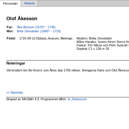
Antavla
Personakt
Olof Åkesson
Far:
Åke Bosson (1670? - 1738)
Mor:
Brita Jönsdotter (1680? - 1719)
Född:
1715-09-10 Ebbarp, Asarum, Blekinge.
Modern: Britta Jönsdotter
Måns Haralss. hustru Kirsti i Norra 
Fadrar: Per Nilson och Pehr Suskull i
Dopbok C1 s 138 nr 35
Noteringar
Vid brodern bm Bo Knorrs son Åkes dop 1755 vittnar: drengarna Hans och Oluf Åkesso
<< Startsida
Skapad av MinSläkt 4.9, Programmet tillhör:
Ia Johansson