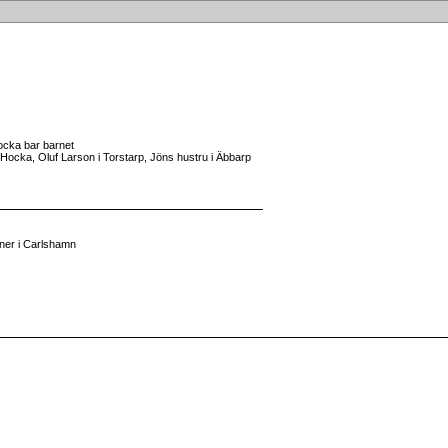
Hocka bar barnet
 Hocka, Oluf Larson i Torstarp, Jöns hustru i Äbbarp
ner i Carlshamn