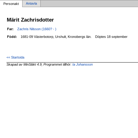
Antavla
Personakt
Märit Zachrisdotter
Far:
Zachris Nilsson (1660? - )
Född:
1681-09 Västerbotorp, Urshult, Kronobergs län.
Döptes 18 september
<< Startsida
Skapad av MinSläkt 4.9, Programmet tillhör:
Ia Johansson