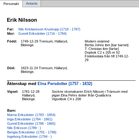
Antavla
Personakt
Erik Nilsson
Far:
Nils Kristiansson Kruskopp (1718 - 1787)
Mor:
Gunnil Eriksdotter (1716 - 1784)
Född:
1749-12-29 Trensum, Hällaryd,
Modern onämnd
Blekinge.
Bertta Johns ibm [bar barnet]
T: Christian ibm [farfar]
Dopbok C2 s 205 nr 52
Födelsedata från hfl 1749-12-
29
Död:
1823-11-24 Trensum, Hällaryd,
Blekinge.
Äktenskap med
Elna Persdotter (1757 - 1832)
Vigsel:
1781-12-28
Sockne skomakaren Erich Nilsson i Tränsum med
Hällaryd,
pigan Elna Pehrs dotter ifrån Qualåckra
Blekinge.
Vigselbok C4 s 208
Barn:
Marna Eriksdotter (1783 - 1854)
Inga Eriksdotter (1784 - 1861)
Gunnil Eriksdotter (1786 - 1865)
Nils Eriksson (1789 - )
Bengta Eriksdotter (1791 - 1798)
Ingeborg Eriksdotter (1794 - )