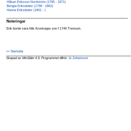
Håkan Eriksson Nordström (1795 - 1871)
Bengta Eriksdotter (1798 - 1862)
Hanna Eriksdotter (1801 - )
Noteringar
Erik borde vara Nils Kruskopps son f 1749 Trensum.
<< Startsida
Skapad av MinSläkt 4.9, Programmet tillhör:
Ia Johansson