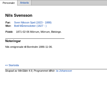
Antavla
Personakt
Nils Svensson
Far:
Sven Nilsson Spel (1823 - 1888)
Mor:
Botil Mårtensdotter (1827 - )
Född:
1871-02-06 Mörrum, Mörrum, Blekinge.
Noteringar
Nils emigrerade till Bornholm 1886-11-06.
<< Startsida
Skapad av MinSläkt 4.9, Programmet tillhör:
Ia Johansson