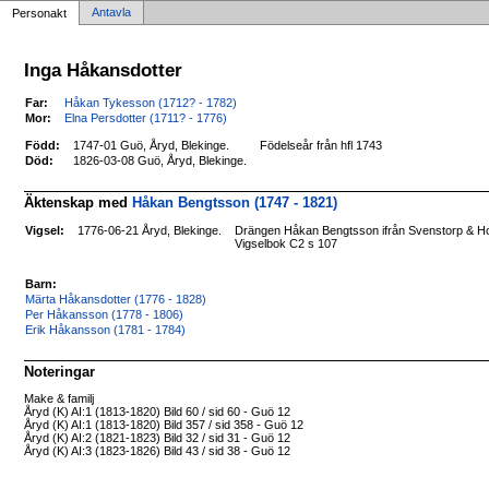
Antavla
Personakt
Inga Håkansdotter
Far:
Håkan Tykesson (1712? - 1782)
Mor:
Elna Persdotter (1711? - 1776)
Född:
1747-01 Guö, Åryd, Blekinge.
Födelseår från hfl 1743
Död:
1826-03-08 Guö, Åryd, Blekinge.
Äktenskap med
Håkan Bengtsson (1747 - 1821)
Vigsel:
1776-06-21 Åryd, Blekinge.
Drängen Håkan Bengtsson ifrån Svenstorp & Hob
Vigselbok C2 s 107
Barn:
Märta Håkansdotter (1776 - 1828)
Per Håkansson (1778 - 1806)
Erik Håkansson (1781 - 1784)
Noteringar
Make & familj
Åryd (K) AI:1 (1813-1820) Bild 60 / sid 60 - Guö 12
Åryd (K) AI:1 (1813-1820) Bild 357 / sid 358 - Guö 12
Åryd (K) AI:2 (1821-1823) Bild 32 / sid 31 - Guö 12
Åryd (K) AI:3 (1823-1826) Bild 43 / sid 38 - Guö 12