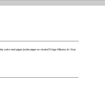
y sokn med pigan [ordet pigan ev struket?] Inga Håkans dr i Gue