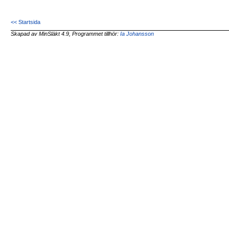
<< Startsida
Skapad av MinSläkt 4.9, Programmet tillhör:
Ia Johansson