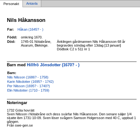
Antavla
Personakt
Nils Håkansson
Far:
Håkan (1645? - )
Född:
omkring 1670.
Död:
1745-01 Nötabråne,
Änklingen gårdmannen Nils Håkansson 68 år
Asarum, Blekinge.
begravdes söndag efter 13dag [13 januari]
Dödbok C2 s 511 nr 1
Barn med
Hillfrö Jönsdotter (1670? - )
Barn:
Nils Nilsson (1686? - 1758)
Karin Nilsdotter (1695? - 1742)
Per Nilsson (1695? - 1740?)
Elin Nilsdotter (1710 - 1759)
Noteringar
1732 Göta hovrätt
Sven Nilsson i Nötabråne och dess svärfar Nils Håkansson. Den senare säljer 1/4
skatte ibm 1731-10-09. Sven löser svågern Samson Holgersson med 40 C, uppbud 1
gången.
Från swe-gen.se