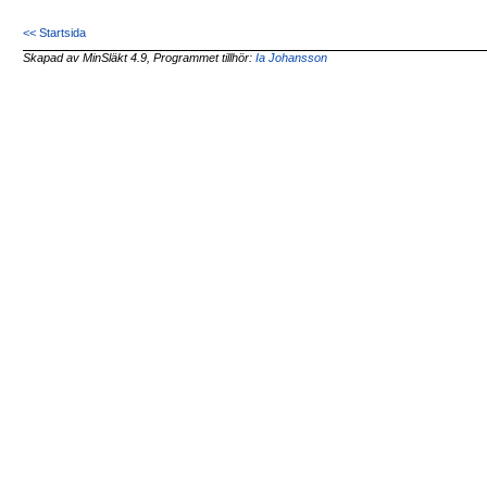
<< Startsida
Skapad av MinSläkt 4.9, Programmet tillhör:
Ia Johansson