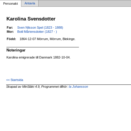
Antavla
Personakt
Karolina Svensdotter
Far:
Sven Nilsson Spel (1823 - 1888)
Mor:
Botil Mårtensdotter (1827 - )
Född:
1864-12-07 Mörrum, Mörrum, Blekinge.
Noteringar
Karolina emigrerade till Danmark 1882-10-04.
<< Startsida
Skapad av MinSläkt 4.9, Programmet tillhör:
Ia Johansson