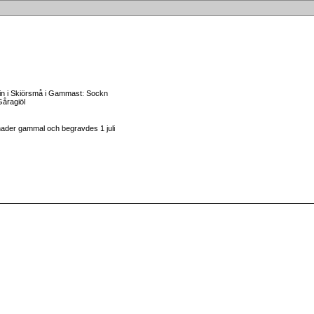
tin i Skiörsmå i Gammast: Sockn
Gåragiöl
ader gammal och begravdes 1 juli