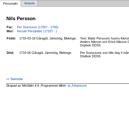
Antavla
Personakt
Nils Persson
Far:
Per Svensson (1705? - 1765)
Mor:
Kerstin Persdotter (1710? - )
Född:
1733-03-18 Gåragöl, Jämshög, Blekinge.
Test: Mattz Perssons hustru Kiers
Anders Nilsson och Erich Nilsson 
Dopbok DDSS
Död:
1733-06 Gåragöl, Jämshög, Blekinge.
Per Svenssons son Nils dog 4 mån
Dödbok DDSS
<< Startsida
Skapad av MinSläkt 4.9, Programmet tillhör:
Ia Johansson