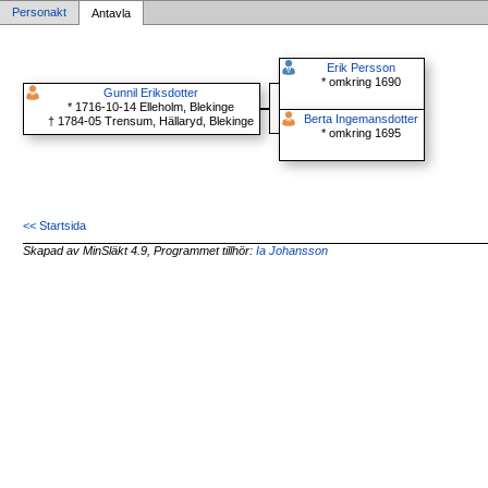
Personakt
Antavla
Erik Persson
* omkring 1690
Gunnil Eriksdotter
* 1716-10-14 Elleholm, Blekinge
Berta Ingemansdotter
† 1784-05 Trensum, Hällaryd, Blekinge
* omkring 1695
<< Startsida
Skapad av MinSläkt 4.9, Programmet tillhör:
Ia Johansson