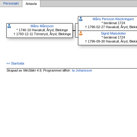
Personakt
Antavla
Måns Persson Klockringare
* beräknat 1724
Måns Månsson
† 1796-02-27 Havakull, Åryd, Blek
* 1746-10 Havakull, Åryd, Blekinge
Sigrid Matsdotter
† 1793-12-11 Törneryd, Åryd, Blekinge
* beräknat 1724
† 1796-09-30 Havakull, Åryd, Blek
<< Startsida
Skapad av MinSläkt 4.9, Programmet tillhör:
Ia Johansson