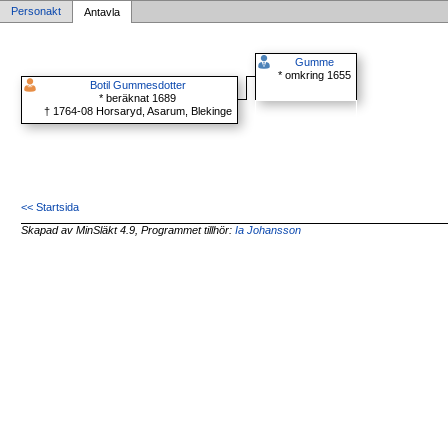
Personakt
Antavla
Gumme
* omkring 1655
Botil Gummesdotter
* beräknat 1689
† 1764-08 Horsaryd, Asarum, Blekinge
<< Startsida
Skapad av MinSläkt 4.9, Programmet tillhör:
Ia Johansson