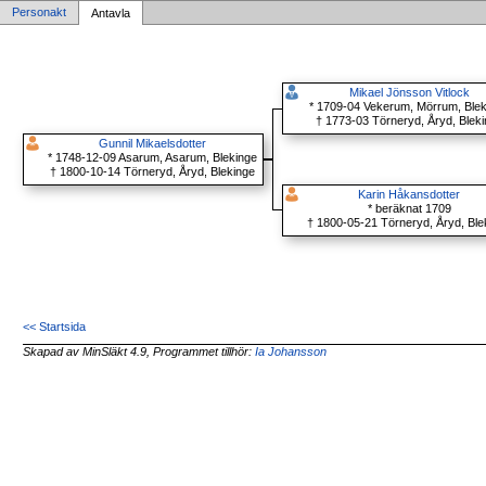
Personakt
Antavla
Mikael Jönsson Vitlock
* 1709-04 Vekerum, Mörrum, Ble
† 1773-03 Törneryd, Åryd, Blek
Gunnil Mikaelsdotter
* 1748-12-09 Asarum, Asarum, Blekinge
† 1800-10-14 Törneryd, Åryd, Blekinge
Karin Håkansdotter
* beräknat 1709
† 1800-05-21 Törneryd, Åryd, Ble
<< Startsida
Skapad av MinSläkt 4.9, Programmet tillhör:
Ia Johansson