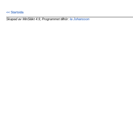
<< Startsida
Skapad av MinSläkt 4.9, Programmet tillhör:
Ia Johansson