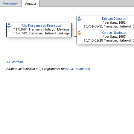
Personakt
Antavla
Kristian Jönsson
* beräknat 1691
Nils Kristiansson Kruskopp
† 1751-05-31 Trensum, Hällaryd, B
* 1718-04 Trensum, Hällaryd, Blekinge
Kerstin Nilsdotter
† 1787-01 Trensum, Hällaryd, Blekinge
* beräknat 1667
† 1745-01-20 Trensum, Hällaryd, B
<< Startsida
Skapad av MinSläkt 4.9, Programmet tillhör:
Ia Johansson